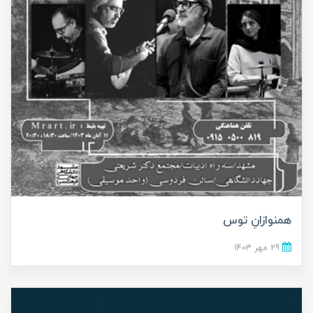
همنوازانِ توس
29 مهر 1403